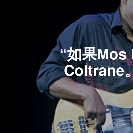
“如果Mos
Coltran