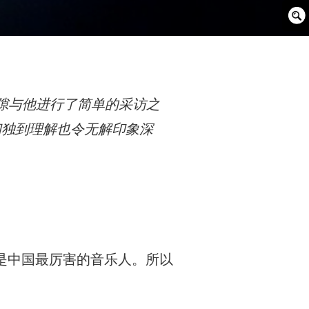
Sear
Box
的间隙与他进行了简单的采访之
和独到理解也令无解印象深
是中国最厉害的音乐人。所以