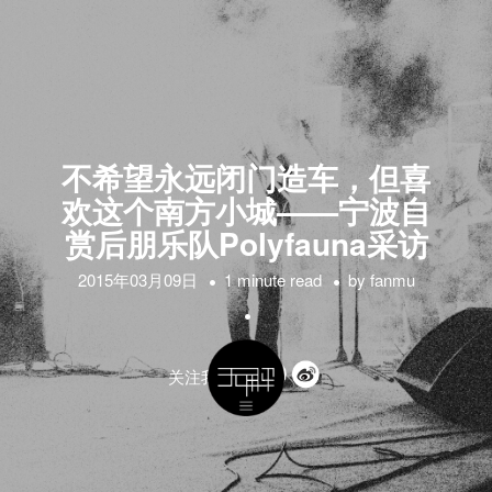
不希望永远闭门造车，但喜
欢这个南方小城——宁波自
赏后朋乐队Polyfauna采访
2015年03月09日
1 minute read
by
fanmu
关注我们的: