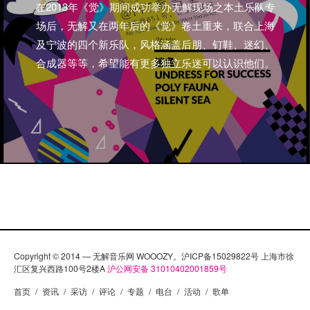
在2013年《觉》期间成功举办无解现场之本土乐队专
场后，无解又在两年后的《觉》卷土重来，联合上海
及宁波的四个新乐队，风格涵盖后朋、钉鞋、迷幻、
合成器等等，希望能有更多独立乐迷可以认识他们。
Copyright © 2014 — 无解音乐网 WOOOZY。沪ICP备15029822号 上海市徐
汇区复兴西路100号2楼A
沪公网安备 31010402001859号
首页
/
资讯
/
采访
/
评论
/
专题
/
电台
/
活动
/
歌单