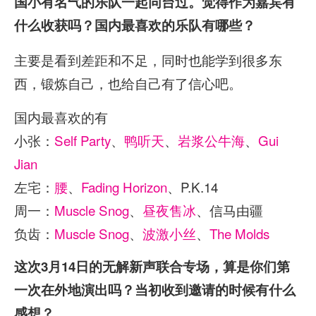
国小有名气的乐队一起同台过。觉得作为嘉宾有
什么收获吗？国内最喜欢的乐队有哪些？
主要是看到差距和不足，同时也能学到很多东
西，锻炼自己，也给自己有了信心吧。
国内最喜欢的有
小张：
Self Party
、
鸭听天
、
岩浆公牛海
、
Gui
Jian
左宅：
腰
、
Fading Horizon
、P.K.14
周一：
Muscle Snog
、
昼夜售冰
、信马由疆
负齿：
Muscle Snog
、
波激小丝
、
The Molds
这次3月14日的无解新声联合专场，算是你们第
一次在外地演出吗？当初收到邀请的时候有什么
感想？