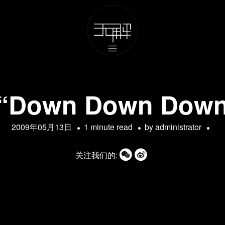
Down Down Dow
2009年05月13日
1 minute read
by
administrator
关注我们的: