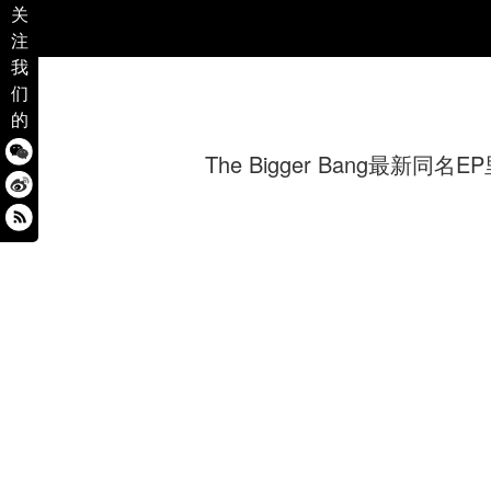
关
注
我
们
的
The Bigger Bang最新同名