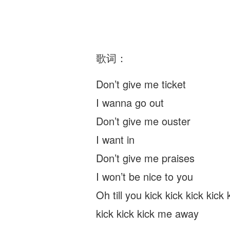
歌词：
Don’t give me ticket
I wanna go out
Don’t give me ouster
I want in
Don’t give me praises
I won’t be nice to you
Oh till you kick kick kick kick 
kick kick kick me away