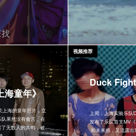
视频推荐
Duck Fig
上海童年》
关上海的童年照片，立
上周，上海实验乐队Duck 
乐队果然没有食言，在
发布了乐队首支MV《G
起了无数人的共鸣，被
和未来感，又流露出
载。