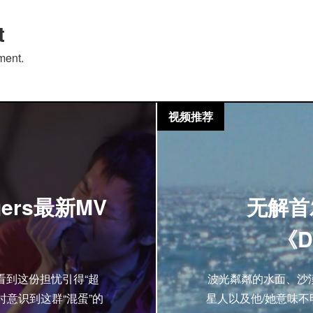
t
ment.
视频推荐
gers最新MV
无解首发
《D
，看到这份担忧引得“超
波光粼粼的水面、沙
时意识到这群“混蛋”的
星人以及他/她意味