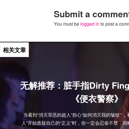
Submit a commen
You must be
logged in
to post a com
视频推荐
相关文章
无解推荐：脏手指Dirty Fin
《便衣警察》
当看到“消灭罪恶的超人”担心“如何消灭我的皱纹” 
人”开始质疑自己的“正义”时，你一定会忍俊不禁，同