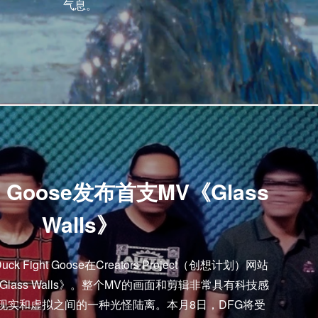
气息。
ht Goose发布首支MV《Glass
Walls》
Fight Goose在Creators Project（创想计划）网站
lass Walls》。整个MV的画面和剪辑非常具有科技感
现实和虚拟之间的一种光怪陆离。本月8日，DFG将受