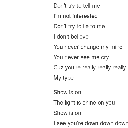
Don’t try to tell me
I’m not interested
Don’t try to lie to me
I don’t believe
You never change my mind
You never see me cry
Cuz you’re really really really 
My type
Show is on
The light is shine on you
Show is on
I see you’re down down dow