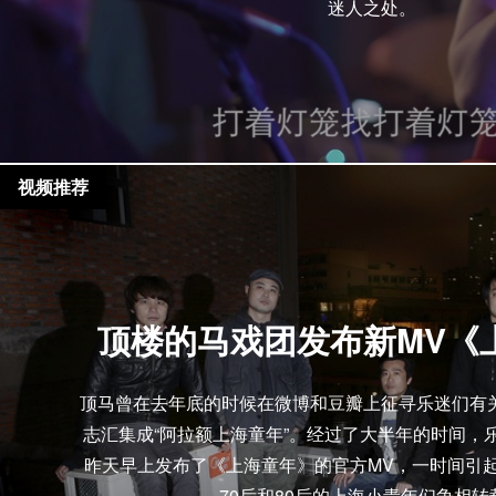
迷人之处。
视频推荐
顶楼的马戏团发布新MV《
顶马曾在去年底的时候在微博和豆瓣上征寻乐迷们有
志汇集成“阿拉额上海童年”。经过了大半年的时间，
昨天早上发布了《上海童年》的官方MV，一时间引
70后和80后的上海小青年们争相转