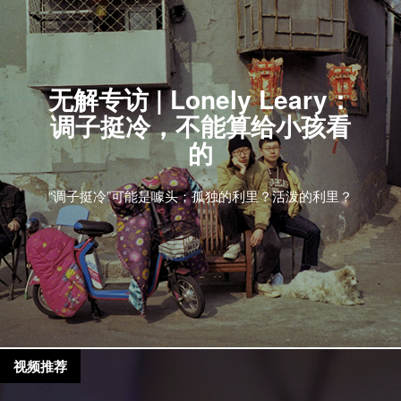
无解专访 | Lonely Leary：
调子挺冷，不能算给小孩看
的
“调子挺冷”可能是噱头；孤独的利里？活泼的利里？
视频推荐