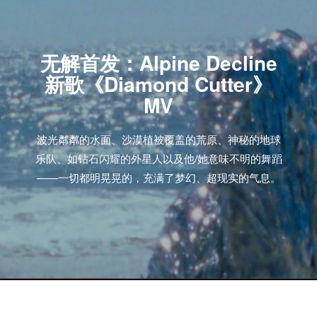
无解首发：Alpine Decline
新歌《Diamond Cutter》
MV
波光粼粼的水面、沙漠植被覆盖的荒原、神秘的地球
乐队、如钻石闪耀的外星人以及他/她意味不明的舞蹈
——一切都明晃晃的，充满了梦幻、超现实的气息。