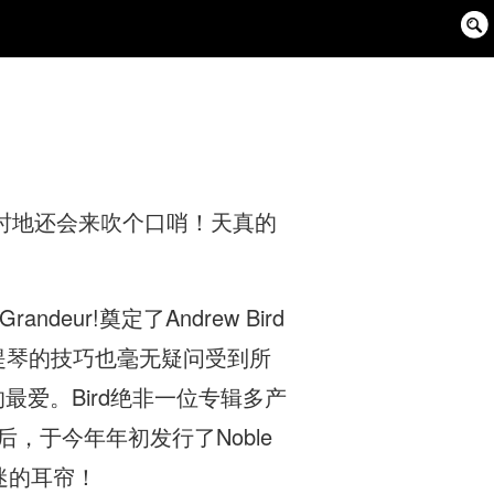
Sear
Box
时地还会来吹个口哨！天真的
ndeur!奠定了Andrew Bird
提琴的技巧也毫无疑问受到所
d歌迷的最爱。Bird绝非一位专辑多产
a后，于今年年初发行了Noble
迷的耳帘！