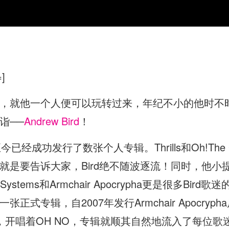
=]
，就他一个人便可以玩转过来，年纪不小的他时不
诣──
Andrew Bird
！
今已经成功发行了数张个人专辑。Thrills和Oh!The Gra
就是要告诉大家，Bird绝不随波逐流！同时，他小
ystems和Armchair Apocrypha更是很多Bir
式专辑，自2007年发行Armchair Apocryph
哨，开唱着OH NO，专辑就顺其自然地流入了每位歌