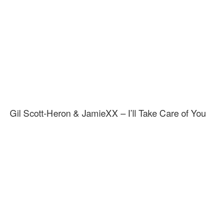
Gil Scott-Heron & JamieXX – I’ll Take Care of You