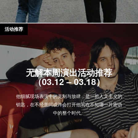
活动推荐
无解本周演出活动推荐
（03.12 – 03.18）
他细腻现场表演中的克制与放肆，是一把人文主义的
钥匙，在不经意间或许会打开他写在不知哪一片密语
中的整个时代。