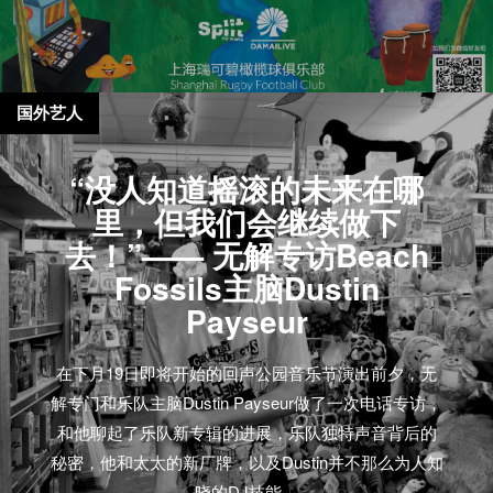
国外艺人
“没人知道摇滚的未来在哪
里，但我们会继续做下
去！”—— 无解专访Beach
Fossils主脑Dustin
Payseur
在下月19日即将开始的回声公园音乐节演出前夕，无
解专门和乐队主脑Dustin Payseur做了一次电话专访，
和他聊起了乐队新专辑的进展，乐队独特声音背后的
秘密，他和太太的新厂牌，以及Dustin并不那么为人知
晓的DJ技能。