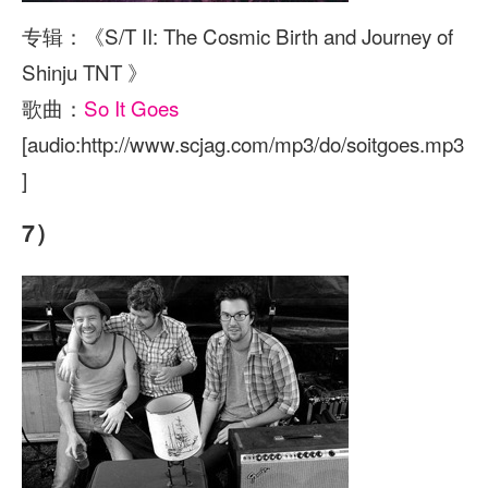
专辑：《S/T II: The Cosmic Birth and Journey of
Shinju TNT 》
歌曲：
So It Goes
[audio:http://www.scjag.com/mp3/do/soitgoes.mp3
]
7）