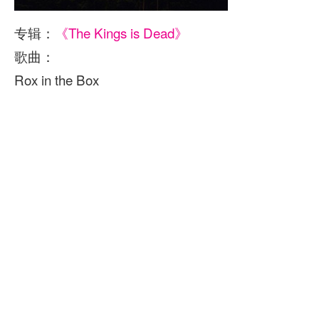
专辑：
《The Kings is Dead》
歌曲：
Rox in the Box