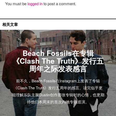
You must be
logged in
to post a comment.
国际资讯
相关文章
Beach Fossils在专辑
《Clash The Truth》发行五
周年之际发表感言
前不久，Beach Fossils在Instagram上发表了专辑
《Clash The Truth》发行五周年的感言。读完似乎更
能理解乐队主脑Dustin创作那张专辑时的心情，也更期
待他们本周末的首次内地专场巡演。