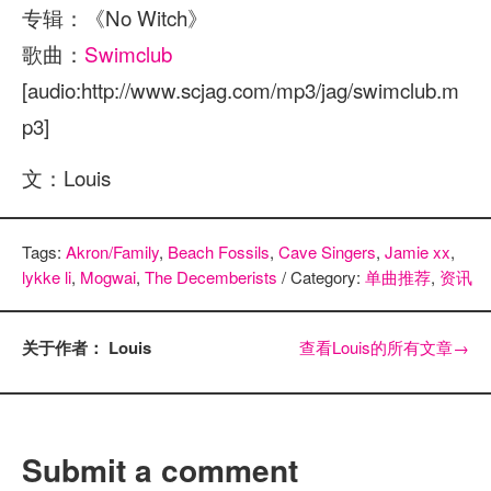
专辑：《No Witch》
歌曲：
Swimclub
[audio:http://www.scjag.com/mp3/jag/swimclub.m
p3]
文：Louis
Tags:
Akron/Family
,
Beach Fossils
,
Cave Singers
,
Jamie xx
,
lykke li
,
Mogwai
,
The Decemberists
/ Category:
单曲推荐
,
资讯
关于作者： Louis
查看Louis的所有文章
→
Submit a comment