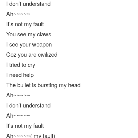
I don’t understand
Ah~~~~~
It’s not my fault
You see my claws
I see your weapon
Coz you are civilized
I tried to cry
I need help
The bullet is bursting my head
Ah~~~~~
I don’t understand
Ah~~~~~
It’s not my fault
Ah~~~~~( my fault)