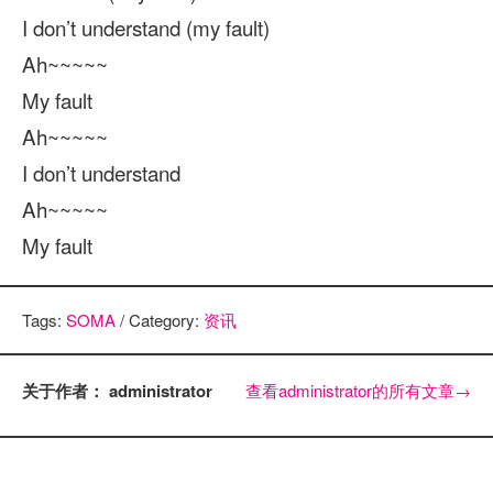
I don’t understand (my fault)
Ah~~~~~
My fault
Ah~~~~~
I don’t understand
Ah~~~~~
My fault
Tags:
SOMA
/ Category:
资讯
关于作者： administrator
查看administrator的所有文章
→