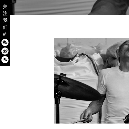
关
注
我
们
的