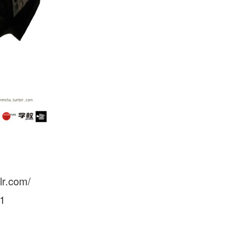
lr.com/
1