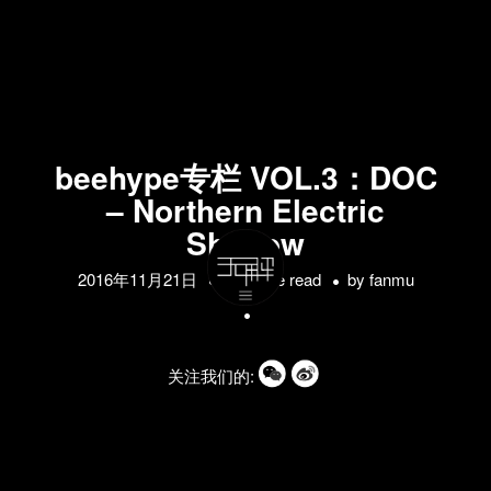
beehype专栏 VOL.3：DOC
– Northern Electric
Shadow
2016年11月21日
1 minute read
by
fanmu
关注我们的: