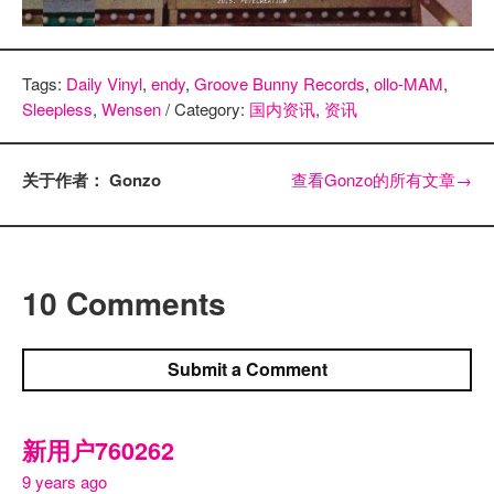
Tags:
Daily Vinyl
,
endy
,
Groove Bunny Records
,
ollo-MAM
,
Sleepless
,
Wensen
/ Category:
国内资讯
,
资讯
关于作者： Gonzo
查看Gonzo的所有文章
→
10 Comments
Submit a Comment
新用户760262
9 years ago