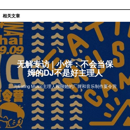
国内艺人
相关文章
无解专访​ | 小饼：不会当保
姆的DJ不是好主理人
与Eating Music主理人聊聊她的厂牌和音乐制作夏令营