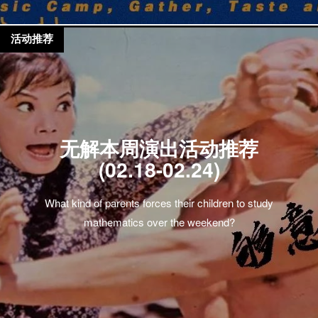
活动推荐
无解本周演出活动推荐
(02.18-02.24)
What kind of parents forces their children to study
mathematics over the weekend?