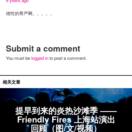
9 years ago
雄性的尊严啊。。。。。
Submit a comment
You must be
logged in
to post a comment.
现场评论
相关文章
提早到来的炎热沙滩季 ——
Friendly Fires 上海站演出
回顾（图/文/视频）