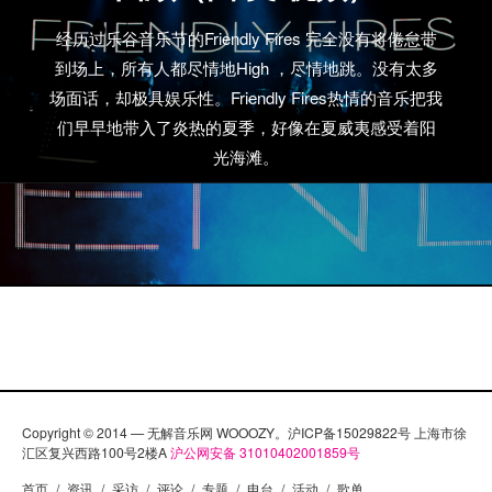
经历过乐谷音乐节的Friendly Fires 完全没有将倦怠带
到场上，所有人都尽情地High ，尽情地跳。没有太多
场面话，却极具娱乐性。Friendly Fires热情的音乐把我
们早早地带入了炎热的夏季，好像在夏威夷感受着阳
光海滩。
Copyright © 2014 — 无解音乐网 WOOOZY。沪ICP备15029822号 上海市徐
汇区复兴西路100号2楼A
沪公网安备 31010402001859号
首页
/
资讯
/
采访
/
评论
/
专题
/
电台
/
活动
/
歌单