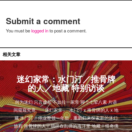
Submit a comment
You must be
logged in
to post a comment.
国内艺人
相关文章
迷幻家常：水门汀／推骨牌
的人／地藏 特别访谈
何为迷幻 只言难尽 不如拉一家常 聊个七荤八素 片语
间窥窥究竟 「迷幻家常」 水门汀 x 推骨牌的人 x 地
藏 水门汀 // 停业整顿一年后，重新归来探索新的迷幻
旅程 推骨牌的人 // 徜徉在乱弹的海洋里 地藏 // 怪奇佛