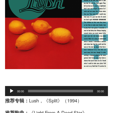
A
00:00
00:00
u
Lush，《Split》（1994）
推荐专辑：
d
《Light From A Dead Star》
推荐歌曲：