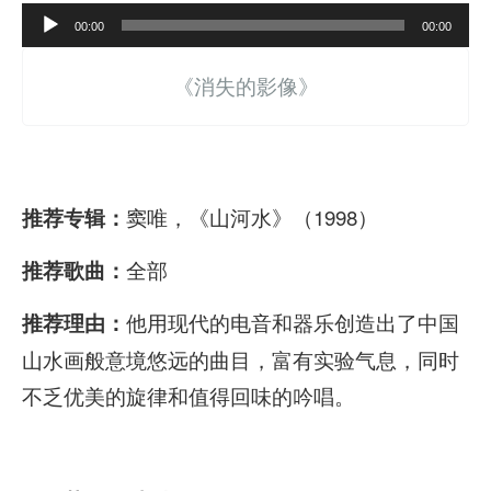
A
00:00
00:00
u
《消失的影像》
d
i
o
P
窦唯，《山河水》（1998）
推荐专辑：
l
全部
推荐歌曲：
a
y
他用现代的电音和器乐创造出了中国
推荐理由：
e
山水画般意境悠远的曲目，富有实验气息，同时
r
不乏优美的旋律和值得回味的吟唱。