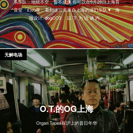
系乐队，地狱不空，誓不成佛 你可以在9月28日上海育
音堂「幻の夜」看到这三支来自上海的迷幻乐队▼ 海
报设计: dogCO3 以 下 为 访 谈 内…
无解电场
O.T.的OG上海
Organ Tapes在沪上的昔日年华