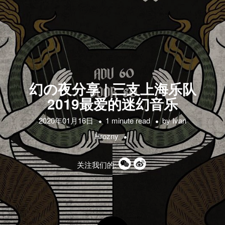
幻の夜分享 | 三支上海乐队
2019最爱的迷幻音乐
2020年01月16日
1 minute read
by
Ivan
Hrozny
关注我们的: