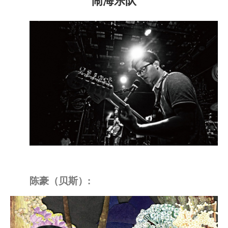
闹海乐队
陈豪（贝斯）: