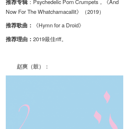
：Psychedelic Porn Crumpets，《And
推荐专辑
i
Now For The Whatchamacallit》（2019）
o
《Hymn for a Droid》
推荐歌曲：
P
l
2019最佳riff。
推荐理由：
a
y
e
赵爽（鼓）：
r