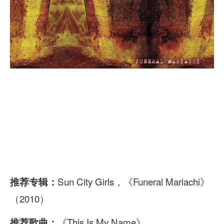
Sun City Girls，《Funeral Mariachi》
推荐专辑：
（2010）
《This Is My Name》
推荐歌曲：