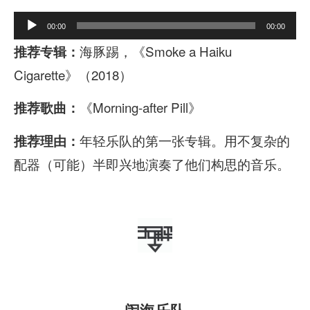
A
00:00
00:00
u
海豚踢，《Smoke a Haiku
推荐专辑：
d
Cigarette》（2018）
i
《Morning-after Pill》
推荐歌曲：
o
P
年轻乐队的第一张专辑。用不复杂的
推荐理由：
l
配器（可能）半即兴地演奏了他们构思的音乐。
a
y
e
r