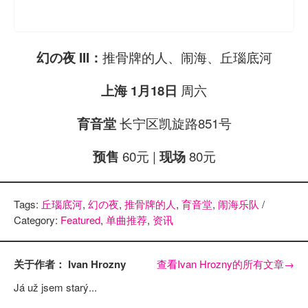
推骨牌的人、闹海、丘瑙底河
幻の夜 III
：
周六
上海
1月18日
长宁区凯旋路851号
育音堂
60元 |
80元
预售
现场
Tags:
丘瑙底河
,
幻の夜
,
推骨牌的人
,
育音堂
,
闹海乐队
/
Category:
Featured
,
单曲推荐
,
资讯
关于作者： Ivan Hrozny
查看Ivan Hrozny的所有文章
→
Já už jsem starý...