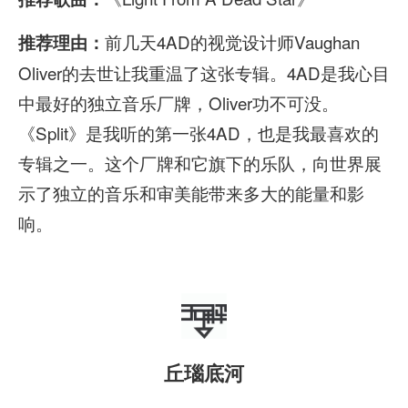
i
o
前几天4AD的视觉设计师Vaughan
推荐理由：
P
Oliver的去世让我重温了这张专辑。4AD是我心目
l
中最好的独立音乐厂牌，Oliver功不可没。
a
《Split》是我听的第一张4AD，也是我最喜欢的
y
专辑之一。这个厂牌和它旗下的乐队，向世界展
e
示了独立的音乐和审美能带来多大的能量和影
r
响。
丘瑙底河