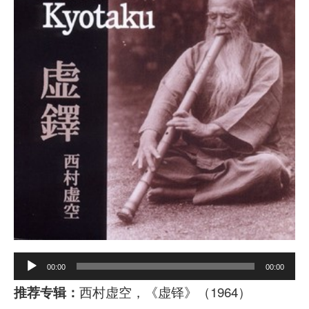
A
00:00
00:00
u
西村虚空，《虚铎》（1964）
推荐专辑：
d