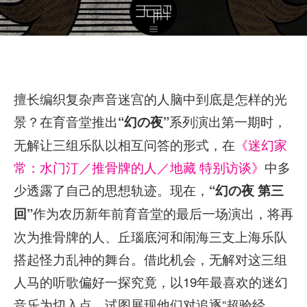
擅长编织复杂声音迷宫的人脑中到底是怎样的光
景？在育音堂推出
系列演出第一期时，
“幻の夜”
无解让三组乐队以相互问答的形式，在
《迷幻家
常：水门汀／推骨牌的人／地藏 特别访谈》
中多
少透露了自己的思想轨迹。现在，
“幻の夜
第三
作为农历新年前育音堂的最后一场演出，将再
回”
次为推骨牌的人、丘瑙底河和闹海三支上海乐队
搭起怪力乱神的舞台。借此机会，无解对这三组
人马的听歌偏好一探究竟，以19年最喜欢的迷幻
音乐为切入点，试图展现他们对追逐“超验经