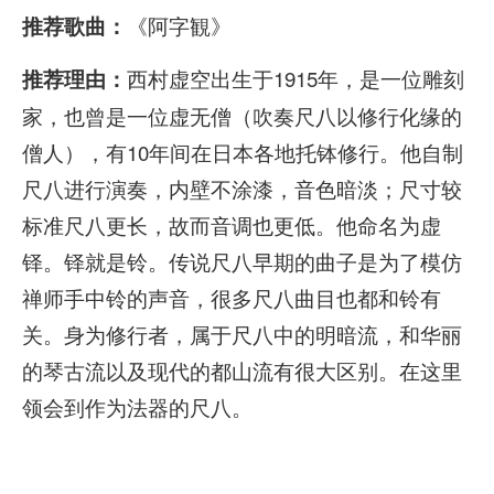
《阿字観》
推荐歌曲：
i
o
西村虚空出生于1915年，是一位雕刻
推荐理由：
P
家，也曾是一位虚无僧（吹奏尺八以修行化缘的
l
僧人），有10年间在日本各地托钵修行。他自制
a
尺八进行演奏，内壁不涂漆，音色暗淡；尺寸较
y
标准尺八更长，故而音调也更低。他命名为虚
e
铎。铎就是铃。传说尺八早期的曲子是为了模仿
r
禅师手中铃的声音，很多尺八曲目也都和铃有
关。身为修行者，属于尺八中的明暗流，和华丽
的琴古流以及现代的都山流有很大区别。在这里
领会到作为法器的尺八。