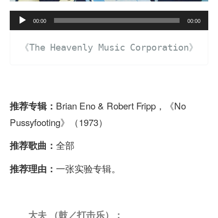
A
00:00
00:00
u
《The Heavenly Music Corporation》
d
i
o
P
Brian Eno & Robert Fripp，《No
推荐专辑：
l
Pussyfooting》（1973）
a
全部
推荐歌曲：
y
e
一张实验专辑。
推荐理由：
r
大夫 （鼓／打击乐）：