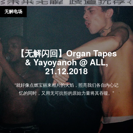
无解电场
【无解闪回】Organ Tapes
& Yayoyanoh @ ALL,
21.12.2018
“就好像点燃宝丽来相片的火焰，照亮我们各自内心记
忆的同时，又用无可抗拒的原始力量将其吞噬。”