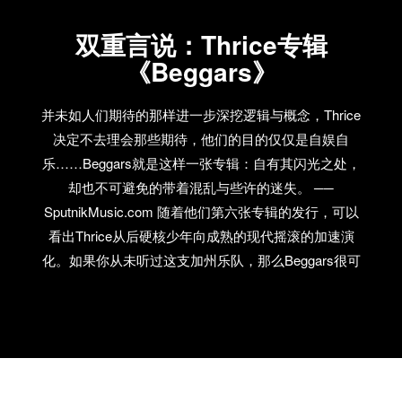
双重言说：Thrice专辑
《Beggars》
并未如人们期待的那样进一步深挖逻辑与概念，Thrice
决定不去理会那些期待，他们的目的仅仅是自娱自
乐……Beggars就是这样一张专辑：自有其闪光之处，
却也不可避免的带着混乱与些许的迷失。 ──
SputnikMusic.com 随着他们第六张专辑的发行，可以
看出Thrice从后硬核少年向成熟的现代摇滚的加速演
化。如果你从未听过这支加州乐队，那么Beggars很可
能会叫你即刻失望透顶；但如果你是他们的忠实乐
迷，那么这将是你最希望听到的Thrice。他们正处于其
事业的巅峰。 ── BBC.com 自信，坚持与瞬息万变。
Beggars从未沉溺于某种自以为是，与“自我放逐”的主
题相一致的是，它从未流连于任何褒奖止步不前，而