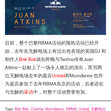
目前，整个巴黎RBMA活动的预热活动已经开
始，去年在无解电场上有过出色表现的英国DJ 和
制作人
Bok Bok
就在昨晚与Techno传奇Juan
Atkins一起献上了一场令人难忘的演出，而另两
位无解电场去年的嘉宾
Untold
和Mumdance 也作
为嘉宾参加了去年RBMA东京的活动，后者还在
与无解的
采访
中，对整个活动赞誉有加。
Tags:
Bok Bok
,
Chacha
,
Mumdance
,
RBMA
,
Untold
,
无解电台