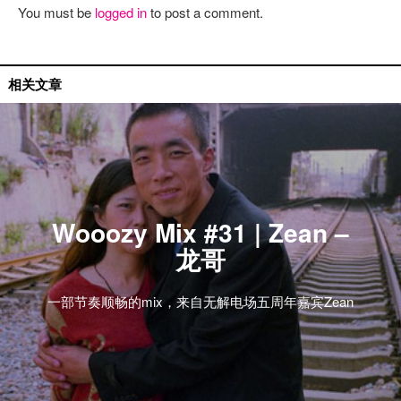
You must be
logged in
to post a comment.
mixtape
相关文章
Wooozy Mix #31 | Zean –
龙哥
一部节奏顺畅的mix，来自无解电场五周年嘉宾Zean