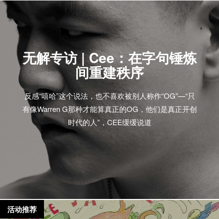
无解专访 | Cee：在字句锤炼
间重建秩序
反感“嘻哈”这个说法，也不喜欢被别人称作“OG”—“只
有像Warren G那种才能算真正的OG，他们是真正开创
时代的人”，CEE缓缓说道
活动推荐