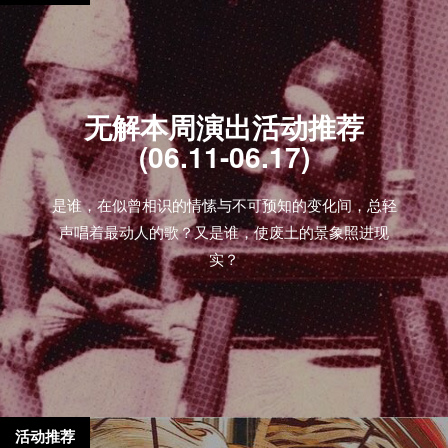
无解本周演出活动推荐
(06.11-06.17)
是谁，在似曾相识的情愫与不可预知的变化间，总轻
声唱着最动人的歌？又是谁，使废土的景象照进现
实？
活动推荐