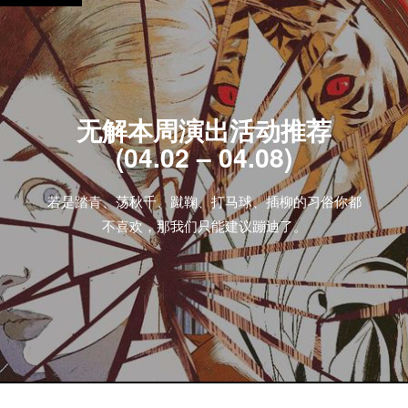
无解本周演出活动推荐
(04.02 – 04.08)
若是踏青、荡秋千、蹴鞠、打马球、插柳的习俗你都
不喜欢，那我们只能建议蹦迪了。