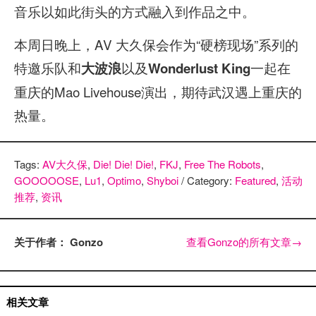
音乐以如此街头的方式融入到作品之中。
本周日晚上，AV 大久保会作为“硬榜现场”系列的
特邀乐队和
以及
一起在
大波浪
Wonderlust King
重庆的Mao Livehouse演出，期待武汉遇上重庆的
热量。
Tags:
AV大久保
,
Die! Die! Die!
,
FKJ
,
Free The Robots
,
GOOOOOSE
,
Lu1
,
Optimo
,
Shyboi
/ Category:
Featured
,
活动
推荐
,
资讯
关于作者： Gonzo
查看Gonzo的所有文章
→
国内艺人
相关文章