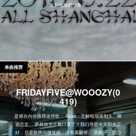
无解电场精华集萃
单曲推荐
FRIDAYFIVE@WOOOZY(0
419)
是谁在向你推荐这些歌： Ross，无解电场策划人、啤
酒总监。 罗叔叔怎么戴口罩了？我们寻思今天阳光正
好，尽是歌声与微笑的，没有雾霾呀。 黑帽子、黑口