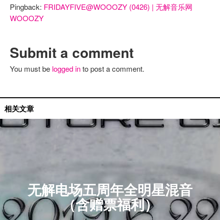
Pingback:
FRIDAYFIVE@WOOOZY (0426) | 无解音乐网
WOOOZY
Submit a comment
You must be
logged in
to post a comment.
无解电场
相关文章
无解电场五周年全明星混音
（含赠票福利）