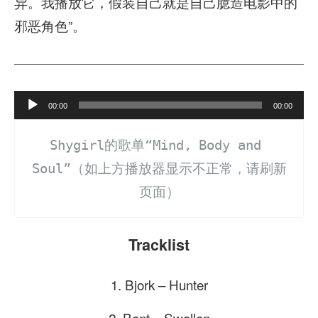
异。我播放它，假装自己就是自己臆造电影中的
邪恶角色”。
A
00:00
00:00
u
Shygirl的歌单“Mind, Body and 
d
Soul”（如上方播放器显示不正常，请刷新
i
页面）
o
P
l
Tracklist
a
1. Bjork – Hunter
y
e
2. Bent – Swollen