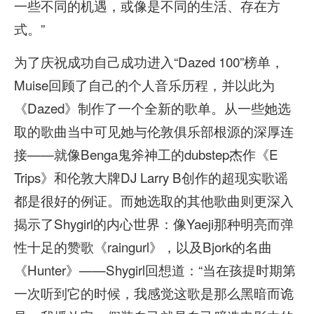
一些不同的机遇，或像是不同的生活、存在方
式。”
为了庆祝成功自己成功进入“Dazed 100”榜单，
Muise回顾了自己的个人音乐历程，并以此为
《Dazed》制作了一个全新的歌单。从一些她选
取的歌曲当中可见她与伦敦俱乐部根源的深厚连
接——就像Benga鬼斧神工的dubstep杰作《E
Trips》和伦敦大牌DJ Larry B创作的超现实歌谣
都是很好的例证。而她选取的其他歌曲则更深入
揭示了Shygirl的内心世界：像Yaeji那种明亮而弹
性十足的赞歌《raingurl》，以及Bjork的名曲
《Hunter》——Shygirl回想道：“当在孩提时期第
一次听到它的时候，我感觉这歌是那么黑暗而诡