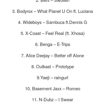
r
3. Bodyrox – What Planet U On ft. Luciana
4. Wideboys – Sambuca ft.Dennis G
5. X-Coast – Feel Real (ft. Xhosa)
6. Benga – E-Trips
7. Alice Deejay – Better off Alone
8. Outkast – Prototype
9.Yaeji – raingurl
10. Basement Jaxx – Romeo
11. N-Dubz – I Swear