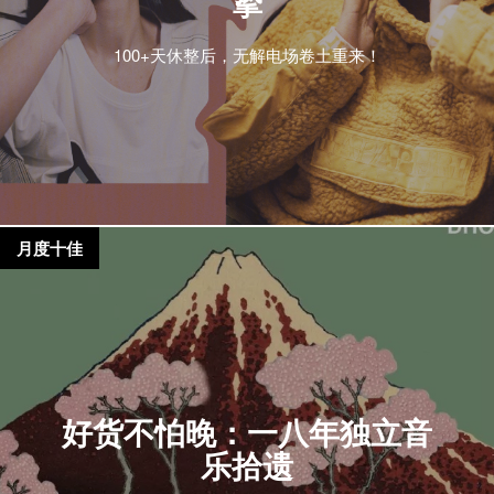
挚
100+天休整后，无解电场卷土重来！
月度十佳
好货不怕晚：一八年独立音
乐拾遗