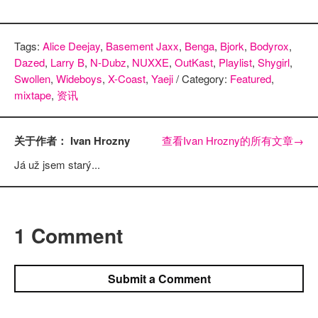
Tags:
Alice Deejay
,
Basement Jaxx
,
Benga
,
Bjork
,
Bodyrox
,
Dazed
,
Larry B
,
N-Dubz
,
NUXXE
,
OutKast
,
Playlist
,
Shygirl
,
Swollen
,
Wideboys
,
X-Coast
,
Yaeji
/ Category:
Featured
,
mixtape
,
资讯
关于作者： Ivan Hrozny
查看Ivan Hrozny的所有文章
→
Já už jsem starý...
1 Comment
Submit a Comment