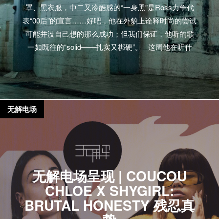
罩、黑衣服，中二又冷酷感的“一身黑”是Ross力争代
表“00后”的宣言……好吧，他在外貌上诠释时尚的尝试
可能并没自己想的那么成功；但我们保证，他听的歌
一如既往的“solid——扎实又梆硬”。 这周他在听什
么： Tracklist 【MV】J Hus – Daily Duppy Shygirl –
Beauts Junior XL – Fervour 13 Block – Petit cœur
Lowkey & Headie One – Gangland…
无解电场
无解电场呈现 | COUCOU
CHLOE X SHYGIRL:
BRUTAL HONESTY 残忍真