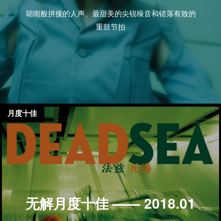
胡闹般拼接的人声、最甜美的尖锐噪音和错落有致的
重鼓节拍
月度十佳
无解月度十佳 —— 2018.01