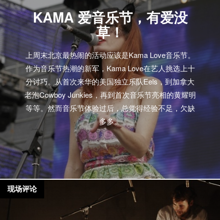
KAMA 爱音乐节，有爱没
草！
上周末北京最热闹的活动应该是Kama Love音乐节。
作为音乐节热潮的新军，Kama Love在艺人挑选上十
分讨巧。从首次来华的美国独立乐队Eels，到加拿大
老泡Cowboy Junkies，再到首次音乐节亮相的黄耀明
等等。然而音乐节体验过后，总觉得经验不足，欠缺
多多。
现场评论