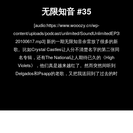
无限知音 #35
[audio:https://www.wooozy.cn/wp-
content/uploads/podcast/unlimited/SoundUnlimitedEP35-
20100617.mp3] 新的一期无限知音余雷放了很多的新
歌。比如Crystal Castles让人分不清楚名字的第二张同
名专辑，还有The National让人期待已久的《High
Violets》，他们真是越来越红了。然而突然间听到
Delgados和Psapp的老歌，又把我送回到了过去的时
光。Eels开始走多产路线，而Mark的声音却越来越沧
桑。最后恭喜下Rustic获得2010 GBOB的冠军。虽
然，他们永远也不会是我喜欢的类型。 电台里介绍了
加拿大实验电子团Holy Fuck，或者我们可以先从现场
感受下他们的威力 无限知音 #35 歌曲列表： 1 Crystal
Castle, Pep Smear, 《Crystal Castle》 2 The Band of
RPG (CHN), Everything But Something 3 Holy Fuck,