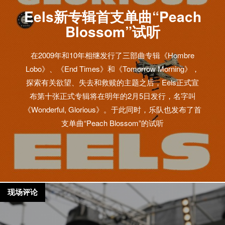
Eels新专辑首支单曲“Peach
Blossom”试听
在2009年和10年相继发行了三部曲专辑《Hombre
Lobo》、《End Times》和《Tomorrow Morning》，
探索有关欲望、失去和救赎的主题之后，Eels正式宣
布第十张正式专辑将在明年的2月5日发行，名字叫
《Wonderful, Glorious》。于此同时，乐队也发布了首
支单曲“Peach Blossom”的试听
现场评论