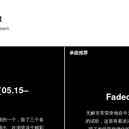
t
ment.
单曲推荐
.15–
Faded
无解非常荣幸地在今天提供
级的一个，除了三个各
的试听，这首有着浓
演出。在浏览这个精彩
现了专辑里旋律化的