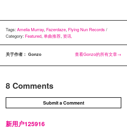
Tags:
Amelia Murray
,
Fazerdaze
,
Flying Nun Records
/
Category:
Featured
,
单曲推荐
,
资讯
关于作者： Gonzo
查看Gonzo的所有文章
→
8 Comments
Submit a Comment
新用户125916