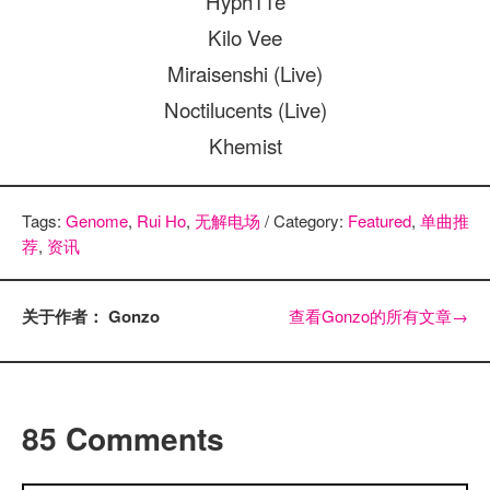
Hyph11e
Kilo Vee
Miraisenshi (Live)
Noctilucents (Live)
Khemist
Tags:
Genome
,
Rui Ho
,
无解电场
/ Category:
Featured
,
单曲推
荐
,
资讯
关于作者： Gonzo
查看Gonzo的所有文章
→
85 Comments