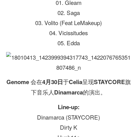
01. Gleam
02. Saga
03. Volito (Feat LeMakeup)
04. Vicissitudes
05. Edda
会在
于
呈现
旗
Genome
4月30日
Celia
STAYCORE
下音乐人
的演出。
Dinamarca
Line-up:
Dinamarca (STAYCORE)
Dirty K