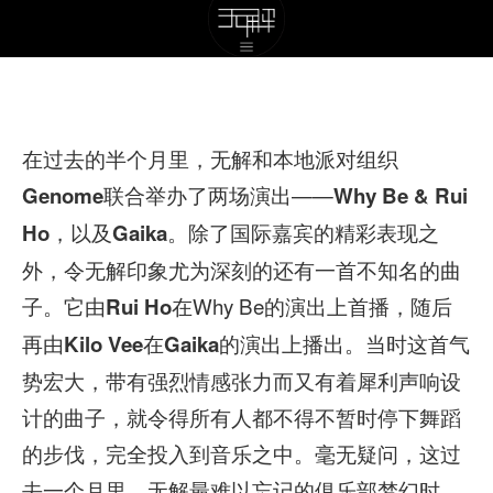
在过去的半个月里，无解和本地派对组织
联合举办了两场演出——
Genome
Why Be & Rui
，以及
。除了国际嘉宾的精彩表现之
Ho
Gaika
外，令无解印象尤为深刻的还有一首不知名的曲
子。它由
在Why Be的演出上首播，随后
Rui Ho
再由
在
的演出上播出。当时这首气
Kilo Vee
Gaika
势宏大，带有强烈情感张力而又有着犀利声响设
计的曲子，就令得所有人都不得不暂时停下舞蹈
的步伐，完全投入到音乐之中。毫无疑问，这过
去一个月里，无解最难以忘记的俱乐部梦幻时