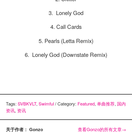
3. Lonely God
4. Call Cards
5. Pearls (Letta Remix)
6. Lonely God (Downstate Remix)
Tags:
SVBKVLT
,
Swimful
/ Category:
Featured
,
单曲推荐
,
国内
资讯
,
资讯
关于作者： Gonzo
查看Gonzo的所有文章
→