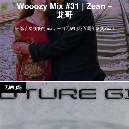
Wooozy Mix #31 | Zean –
龙哥
一部节奏顺畅的mix，来自无解电场五周年嘉宾Zean
无解电场