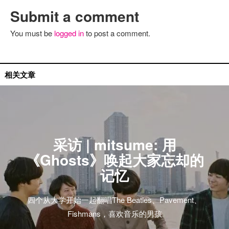
Submit a comment
You must be
logged in
to post a comment.
国外艺人
相关文章
采访 | mitsume: 用
《Ghosts》唤起大家忘却的
记忆
四个从大学开始一起翻唱The Beatles、Pavement、
Fishmans，喜欢音乐的男孩