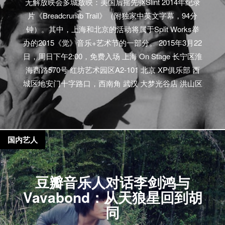
无解放映会多城放映：美国后摇先驱Slint 2014年纪录
片《Breadcrumb Trail》（附独家中英文字幕，94分
钟）。其中，上海和北京的活动将属于Split Works举
办的2015《觉》音乐+艺术节的一部分。 2015年3月22
日，周日下午2:00，免费入场 上海 On Stage 长宁区淮
海西路570号 红坊艺术园区A2-101 北京 XP俱乐部 西
城区地安门十字路口，西南角 武汉 大梦光谷店 洪山区
光谷步行街西班牙风情街D栋328室（玛格酒吧楼上三
楼） 宁波 CMK Music Cafe 鄞州区钱湖天地北侧，钱
丰巷16号 西安 Zoo Bar 朱雀门里顺城西巷里50米 2015
年3月24日，周二晚上8:00，免费入场 深圳 旧天堂书
国内艺人
店 南山区华侨城创意园北区A5栋120# 厦门…
豆瓣音乐人对话李剑鸿与
Vavabond：从天狼星回到胡
同