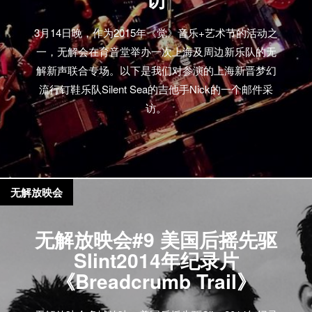
3月14日晚，作为2015年《觉》音乐+艺术节的活动之
一，无解会在育音堂举办一次上海及周边新乐队的无
解新声联合专场。以下是我们对参演的上海新晋梦幻
流行钉鞋乐队Silent Sea的吉他手Nick的一个邮件采
访。
无解放映会
无解放映会#9 美国后摇先驱
Slint2014年纪录片
《Breadcrumb Trail》