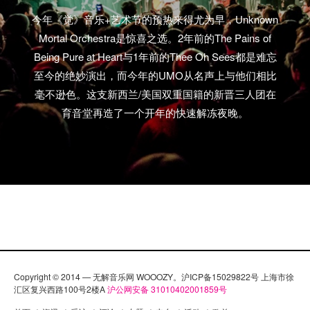
今年《觉》音乐+艺术节的预热来得尤为早，Unknown
Mortal Orchestra是惊喜之选。2年前的The Pains of
Being Pure at Heart与1年前的Thee Oh Sees都是难忘
至今的绝妙演出，而今年的UMO从名声上与他们相比
毫不逊色。这支新西兰/美国双重国籍的新晋三人团在
育音堂再造了一个开年的快速解冻夜晚。
Copyright © 2014 — 无解音乐网 WOOOZY。沪ICP备15029822号 上海市徐
汇区复兴西路100号2楼A
沪公网安备 31010402001859号