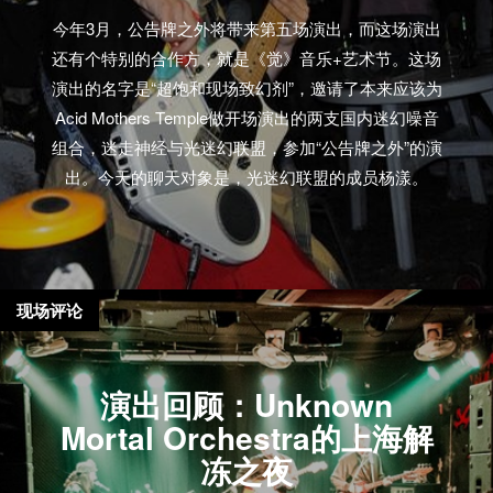
今年3月，公告牌之外将带来第五场演出，而这场演出
还有个特别的合作方，就是《觉》音乐+艺术节。这场
演出的名字是“超饱和现场致幻剂”，邀请了本来应该为
Acid Mothers Temple做开场演出的两支国内迷幻噪音
组合，迷走神经与光迷幻联盟，参加“公告牌之外”的演
出。今天的聊天对象是，光迷幻联盟的成员杨漾。
现场评论
演出回顾：Unknown
Mortal Orchestra的上海解
冻之夜