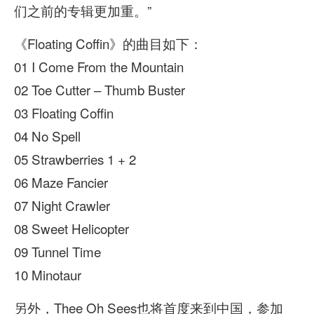
们之前的专辑更加重。”
《Floating Coffin》的曲目如下：
01 I Come From the Mountain
02 Toe Cutter – Thumb Buster
03 Floating Coffin
04 No Spell
05 Strawberries 1 + 2
06 Maze Fancier
07 Night Crawler
08 Sweet Helicopter
09 Tunnel Time
10 Minotaur
另外，Thee Oh Sees也将首度来到中国，参加