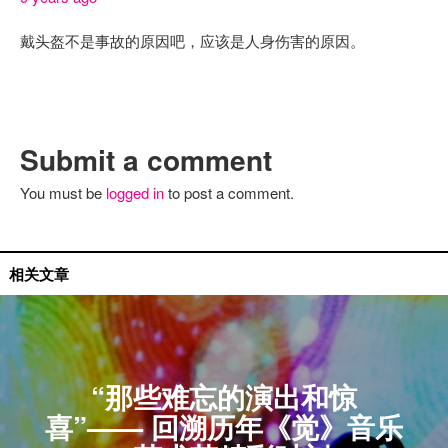
戴头盔不是事故的原因吧，应该是人身伤害的原因。
Submit a comment
You must be
logged in
to post a comment.
无解专题
相关文章
“那些难忘的演出和惊
喜”—— 回溯历年《觉》音乐