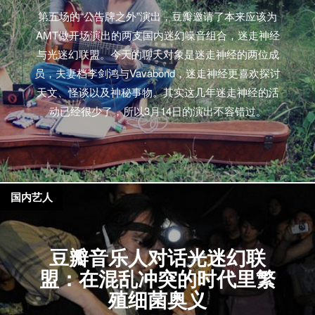
第五场的“公告牌之外”演出，豆瓣邀请了本来应该为
AMT做开场演出的两支国内迷幻噪音组合，迷走神经
与光迷幻联盟。今天的聊天对象是迷走神经的两位成
员，夫妻档李剑鸿与Vavabond，迷走神经更喜欢探讨
天文、怪谈以及神秘事物。其实这几年迷走神经的活
动已经很少了，所以3月14日的演出不容错过。
国内艺人
豆瓣音乐人对话光迷幻联
盟：在混乱冲突的时代里繁
殖细菌奥义