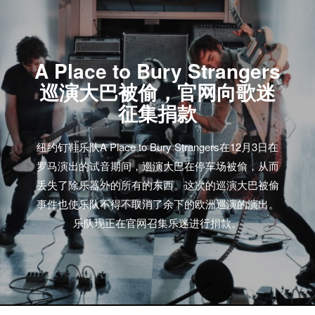
A Place to Bury Strangers
巡演大巴被偷，官网向歌迷
征集捐款
纽约钉鞋乐队A Place to Bury Strangers在12月3日在
罗马演出的试音期间，巡演大巴在停车场被偷，从而
丢失了除乐器外的所有的东西。这次的巡演大巴被偷
事件也使乐队不得不取消了余下的欧洲巡演的演出。
乐队现正在官网召集乐迷进行捐款。