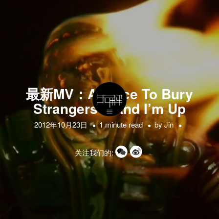
最新MV：A Place To Bury
Strangers – And I’m Up
2012年10月23日
1 minute read
by
Jin
关注我们的: