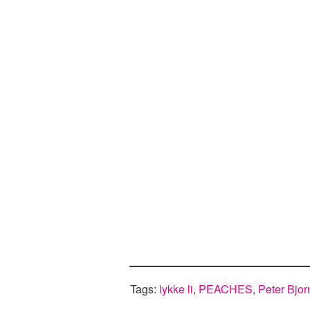
Tags:
lykke li
,
PEACHES
,
Peter Bjo