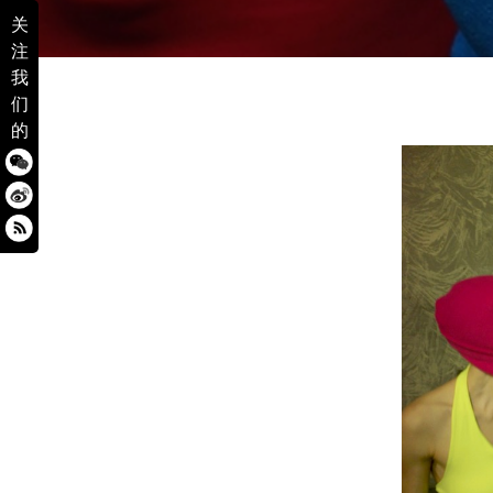
关
注
我
们
的