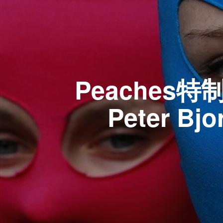
Peaches特制F
Peter Bj