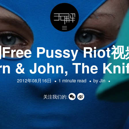
ree Pussy Riot视
orn & John, The 
2012年08月16日
1 minute read
by
Jin
关注我们的: