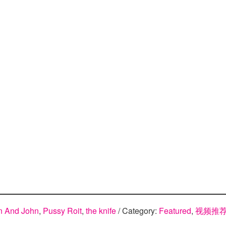
rn And John
,
Pussy Roit
,
the knife
/ Category:
Featured
,
视频推