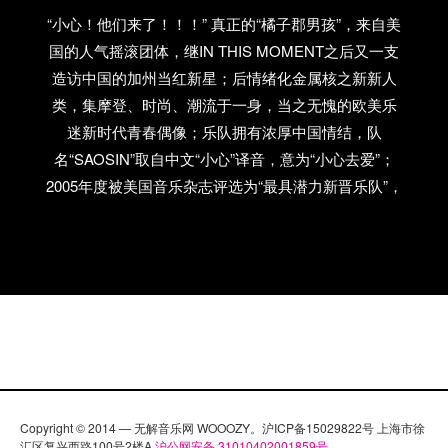
“小心！他们来了！！！” 真正的“橘子郡男孩”，来自美
国的人气摇滚团体，继IN THIS MOMENT之后又一支
造访中国的加州当红新星；后情绪化金属核之新新人
类，集摩登、时尚、潮流于一身，当之无愧的欧美乐
迷新时代青春偶像；乐队拥有浓厚中国情结，队
名“SAOSIN”取自中文“小心”译音，意为“小心去爱”；
2005年度被美国音乐杂志评选为“最具潜力新晋乐队”，
爆棚单曲“You’re not alone”称霸欧美各大主流电台/排行
榜，有望成为超越“化学浪漫”（My Chemical
Romance）之实力乐团；动人旋律与主唱清澈、饱满
声线穿透悸动心灵，Screamo的强劲爆发力与Post-
Hardcore式非凡吉他演奏交织出如梦幻般美妙、绚烂
色彩；多元化曲风，更加精致的器乐编配，尽显新时
代摇滚乐魅丽；不乏凶猛、硬派作品，跃动式节奏与
嘶吼唱腔呈现劲爆摇滚乐现场；2010年新春贺岁演
出，中国大陆仅此一场；感受美国最年轻时尚的音乐
Copyright © 2014 — 无解音乐网 WOOOZY。沪ICP备15029822号 上海市徐
汇区复兴西路100号2楼A
沪公网安备 31010402001859号