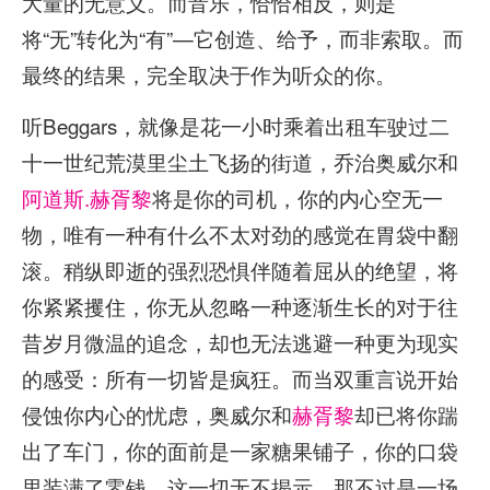
大量的无意义。而音乐，恰恰相反，则是
将“无”转化为“有”—它创造、给予，而非索取。而
最终的结果，完全取决于作为听众的你。
听Beggars，就像是花一小时乘着出租车驶过二
十一世纪荒漠里尘土飞扬的街道，乔治奥威尔和
阿道斯.赫胥黎
将是你的司机，你的内心空无一
物，唯有一种有什么不太对劲的感觉在胃袋中翻
滚。稍纵即逝的强烈恐惧伴随着屈从的绝望，将
你紧紧攫住，你无从忽略一种逐渐生长的对于往
昔岁月微温的追念，却也无法逃避一种更为现实
的感受：所有一切皆是疯狂。而当双重言说开始
侵蚀你内心的忧虑，奥威尔和
赫胥黎
却已将你踹
出了车门，你的面前是一家糖果铺子，你的口袋
里装满了零钱，这一切无不揭示，那不过是一场