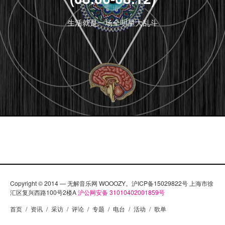
生活就是一场全明星大乱斗
Copyright © 2014 — 无解音乐网 WOOOZY。沪ICP备15029822号 上海市徐
汇区复兴西路100号2楼A
沪公网安备 31010402001859号
首页
/
资讯
/
采访
/
评论
/
专题
/
电台
/
活动
/
歌单