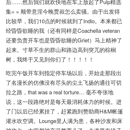
后……然后我们就欢快地在车上放起了Pulp精选
集= = 顺带意淫今晚贾叔怎么卖骚。由于出发得
比较早，我们10点的时候就到了Indio。本来都已
经昏昏欲睡的我（还有同样是Coachella veteran
还要负责开车也是昏昏欲睡的Griet）马上精神了
起来。寸草不生的群山和路边高到突兀的棕榈
树，我终于又见到你们了！！！！！
吃完午饭开车到指定停车场以后，开始走那段出
了名漫长的仿佛没有尽头的尘土飞扬的通往可切
拉之路，that was a real torture… 毫不夸张地
说，这一段路绝对是每天最消耗体力的时候。进
了门以后已经累挂了，赶紧跑到赞助商H&M帐篷
灌水吹空调。Lounge里人满为患，各种沙发和床