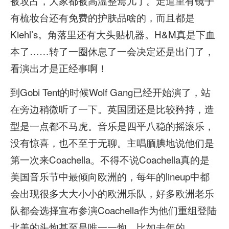
被攻占，大家都被高温整蔫儿了。走道里有镜子
有梳妆台还有免费的护肤品啥的，而且都是
Kiehl’s。角落里还有大头贴机器。H&M真是下血
本了……转了一圈休息了一会决定还是出门了，
看演出才是正经事啊！
到Gobi Tent的时候Wolf Gang已经开始演了，站
在旁边稍微听了一下。英国团还是比较矜持，造
型是一点都不马虎。音乐是四平八稳的摇滚乐，
没有惊喜，也不至于无聊。主唱腼腆地说他们是
第一次来Coachella。不得不说Coachella真的是
美国音乐节中最倾向欧洲的，每年的lineup中都
会出现很多大大小小的欧洲乐队，好多欧洲老乐
队都会选择宣布参演Coachella作为他们重组登陆
北美的头炮甚至是唯一一炮。比如去年的