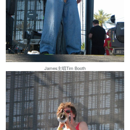
James主唱Tim Booth