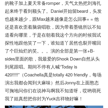
的靴子加上夏天常备romper，天气太热把刘海扎
起来终于看到额头了。Daniel开始留beard，头发
也越来越少，跟Max越来越像是怎么回事= = 他
还是喜欢歪着脑袋唱歌，因为带着墨镜所以不知
道看向哪里，于是在朝着我这个方向的时候我试
探性地跟他笑了一下，谁知道丫居然也裂开嘴回
了个巨灿烂的笑。。。演的全部是第一张+B-
sides里面的歌，我最爱的Shook Down自然从头
到尾跟唱。期间不停有人喊“Today is
420!!!!!”（Coachella真是totally 420 friendly，每场
演出我都会闻到大麻味）然后Jonny在上面憨态
可掬地问你们在说神马啊我不知道呀，哎哟萌死
我了姐真想把你封为Yuck吉祥物好嘛！