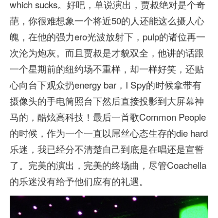
which sucks。好吧，单说演出，贾叔绝对是个奇
葩，你很难想象一个将近50的人还能这么摄人心
魄，在他的强力ero光波放射下，pulp的诸位再一
次沦为炮灰。而且贾叔是才貌双全，他讲的话跟
一个星期前的纽约场不重样，却一样好笑，还贴
心向台下观众扔energy bar，I Spy的时候拿带有
摄像头的手电筒照台下然后直接投影到大屏幕神
马的，酷炫高科技！最后一首歌Common People
的时候，作为一个一直以屌丝心态生存的die hard
乐迷，我已经分不清楚自己到底是在唱还是宣誓
了。完美的演出，完美的终场曲，尽管Coachella
的乐迷没有给予他们应有的礼遇。