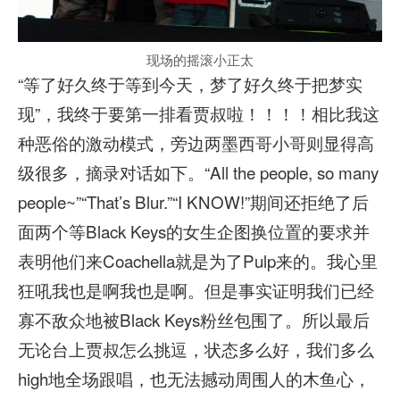
现场的摇滚小正太
“等了好久终于等到今天，梦了好久终于把梦实
现”，我终于要第一排看贾叔啦！！！！相比我这
种恶俗的激动模式，旁边两墨西哥小哥则显得高
级很多，摘录对话如下。“All the people, so many
people~”“That’s Blur.”“I KNOW!”期间还拒绝了后
面两个等Black Keys的女生企图换位置的要求并
表明他们来Coachella就是为了Pulp来的。我心里
狂吼我也是啊我也是啊。但是事实证明我们已经
寡不敌众地被Black Keys粉丝包围了。所以最后
无论台上贾叔怎么挑逗，状态多么好，我们多么
high地全场跟唱，也无法撼动周围人的木鱼心，