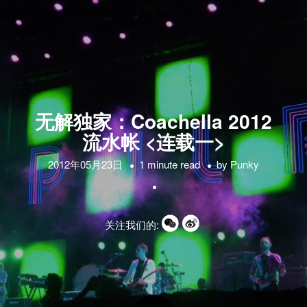
无解独家：Coachella 2012
流水帐 <连载一>
2012年05月23日
1 minute read
by
Punky
关注我们的: