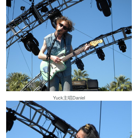
Yuck主唱Daniel