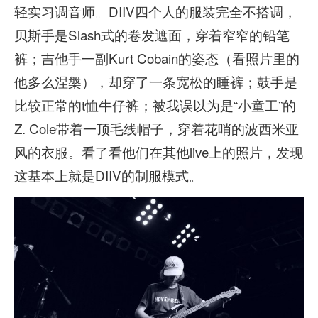
轻实习调音师。DIIV四个人的服装完全不搭调，
贝斯手是Slash式的卷发遮面，穿着窄窄的铅笔
裤；吉他手一副Kurt Cobain的姿态（看照片里的
他多么涅槃），却穿了一条宽松的睡裤；鼓手是
比较正常的t恤牛仔裤；被我误以为是“小童工”的
Z. Cole带着一顶毛线帽子，穿着花哨的波西米亚
风的衣服。看了看他们在其他live上的照片，发现
这基本上就是DIIV的制服模式。