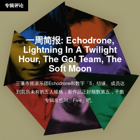
专辑评论
一周简报: Echodrone,
Lightning In A Twilight
Hour, The Go! Team, The
Soft Moon
三藩市摇滚乐团Echodrone和数字「5」结缘。成员达
到前所未有的五人规格，新作品正好顺数第五，干脆
专辑名也叫「Five」吧。