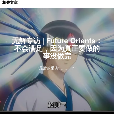
国内艺人
相关文章
无解专访 | Future Orients：
不会满足，因为真正要做的
事没做完
“最后的采访”……！？”