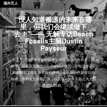
国外艺人
“没人知道摇滚的未来在哪
里，但我们会继续做下
去！”—— 无解专访Beach
Fossils主脑Dustin
Payseur
在下月19日即将开始的回声公园音乐节演出前夕，无
解专门和乐队主脑Dustin Payseur做了一次电话专访，
和他聊起了乐队新专辑的进展，乐队独特声音背后的
秘密，他和太太的新厂牌，以及Dustin并不那么为人知
晓的DJ技能。