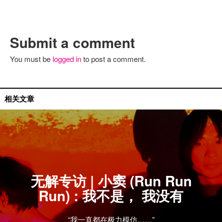
Submit a comment
You must be
logged in
to post a comment.
国内艺人
相关文章
无解专访 | 小窦 (Run Run
Run) : 我不是， 我没有
“我一直都在极力模仿……”