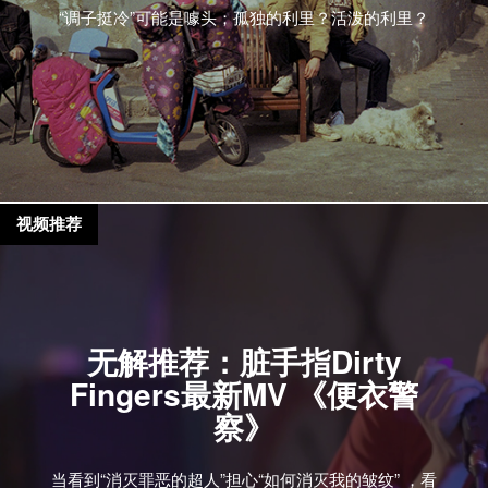
“调子挺冷”可能是噱头；孤独的利里？活泼的利里？
视频推荐
无解推荐：脏手指Dirty
Fingers最新MV 《便衣警
察》
当看到“消灭罪恶的超人”担心“如何消灭我的皱纹” ，看