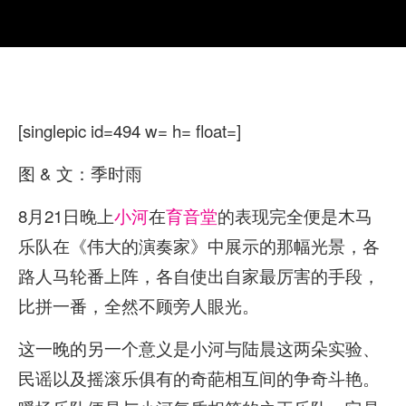
[singlepic id=494 w= h= float=]
图 & 文：季时雨
8月21日晚上
小河
在
育音堂
的表现完全便是木马
乐队在《伟大的演奏家》中展示的那幅光景，各
路人马轮番上阵，各自使出自家最厉害的手段，
比拼一番，全然不顾旁人眼光。
这一晚的另一个意义是小河与陆晨这两朵实验、
民谣以及摇滚乐俱有的奇葩相互间的争奇斗艳。