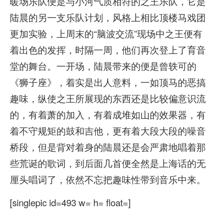
暖场乐队便是与小河气质相符的之王乐队，它是
陆晨的另一支乐队计划，风格上相比顶楼马戏团
更加实验，上周末的“脑波交流”现场中之王便有
着出色的发挥，时隔一周，他们再次登上了育音
堂的舞台。一开场，陆晨带来的便是曾轶可的
《狮子座》，着实是出人意料，一如顶马的恶搞
趣味，纵使之王所展现的东西还是比较偏意识流
的，有着萧的加入，有着成堆如山的效果器，有
着不守规矩的鼓和吉他，更有着大段大段的噪音
桥段，但是背对着身的陆晨还是会严肃地唱着那
些荒诞的歌词，到后面几首便全然是上海话的无
厘头唱词了，依然不忘把趣味性带到音乐中来。
[singlepic id=493 w= h= float=]