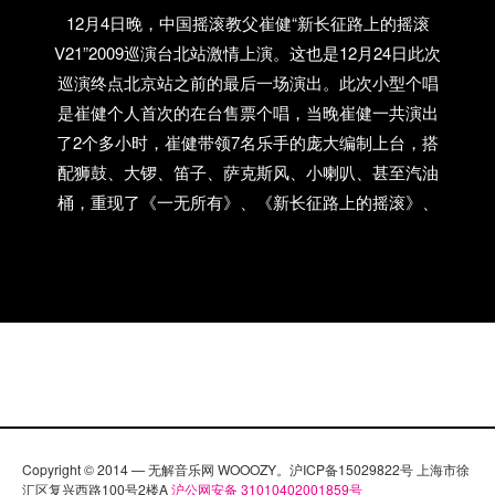
12月4日晚，中国摇滚教父崔健“新长征路上的摇滚
V21”2009巡演台北站激情上演。这也是12月24日此次
巡演终点北京站之前的最后一场演出。此次小型个唱
是崔健个人首次的在台售票个唱，当晚崔健一共演出
了2个多小时，崔健带领7名乐手的庞大编制上台，搭
配狮鼓、大锣、笛子、萨克斯风、小喇叭、甚至汽油
桶，重现了《一无所有》、《新长征路上的摇滚》、
《花房姑娘》等崔健经典的20多首歌曲，并以《解
决》返场。台湾媒体称这是“进行跨世代、跨两岸的摇
滚文化洗礼”。 由于崔健在华语乐坛的地位，他的二度
赴台也受到了许多明星的追捧，庾澄庆、张震岳、热
狗、陈绮贞、张悬、苏慧伦、陈珊妮、杨乃文、黄大
炜、王治平、阿翔等台湾音乐人纷纷赶往现场朝圣，
而知名诗人龙应台也出现在观众席中。而因演出未能
亲自前往现场的张惠妹也特地向崔健转达了未能到场
的遗憾。更多内容及组图，请见原文
Copyright © 2014 — 无解音乐网 WOOOZY。沪ICP备15029822号 上海市徐
汇区复兴西路100号2楼A
沪公网安备 31010402001859号