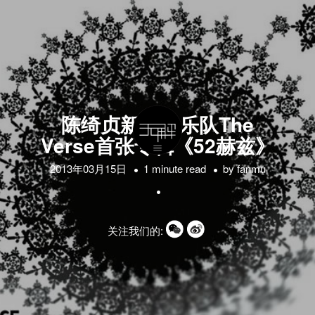
陈绮贞新电子乐队The
Verse首张专辑《52赫兹》
2013年03月15日
1 minute read
by
fanmu
关注我们的: