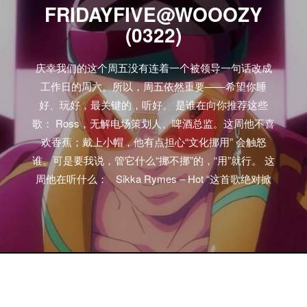
FRIDAYFIVE@WOOOZY
(0322)
庆幸我们的这个周五没有连着一个被领导一句话改成
工作日的周六。所以，周五依然重要——希望你睡
好、玩好，最关键的，听好。 是谁在向你推荐这些
歌： Ross，无解电场策划人、啤酒总监。这周他不喜
欢香蕉；戴上小帽，他有点担心“文化挪用” 会触怒
谁。可是要我说，管它什么“挪不挪”的，“用”就行。 这
周他在听什么： Sikka Rymes – Hot “这首歌绝对掀
翻舞池，让我不知道应该放在夜店里可劲造，还是留
在耳机里轰炸耳膜。碰到这样的情况，我作为一个成
熟大人，选择全都要！对了， 连Vybz Kartel也对Sikka
Rymes青眼有加。” These New Puritans (ft. Scintii) –
Beyond Black Suns “很开心These New Puritans终于
回归。他们的上一张专辑听起来很有“鼓乐齐鸣”的复杂