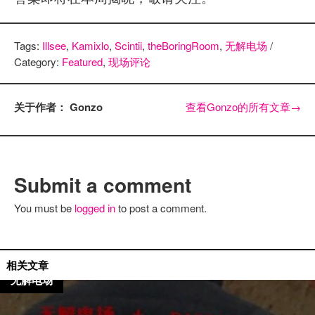
Tags:
Illsee
,
Kamixlo
,
Scintii
,
theBoringRoom
,
无解电场
/
Category:
Featured
,
现场评论
关于作者： Gonzo
查看Gonzo的所有文章
→
Submit a comment
You must be
logged in
to post a comment.
国外艺人
相关文章
无解电场