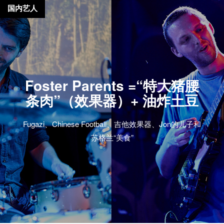
国内艺人
Foster Parents =“特大猪腰
条肉”（效果器）+ 油炸土豆
Fugazi、Chinese Football、吉他效果器、Jon的儿子和
苏格兰“美食”