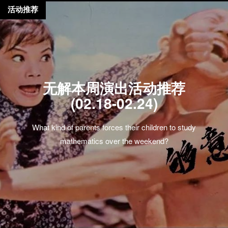
活动推荐
无解本周演出活动推荐
(02.18-02.24)
What kind of parents forces their children to study
mathematics over the weekend?