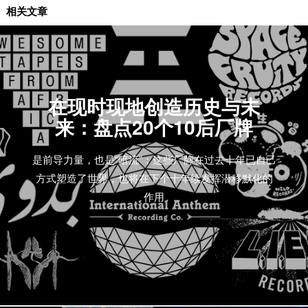
艺人推荐
相关文章
在现时现地创造历史与未
来：盘点20个10后厂牌
是前导力量，也是“暗流”；这些厂牌在过去十年已自己
方式塑造了世界，也将在下个十年续发挥潜移默化的
作用