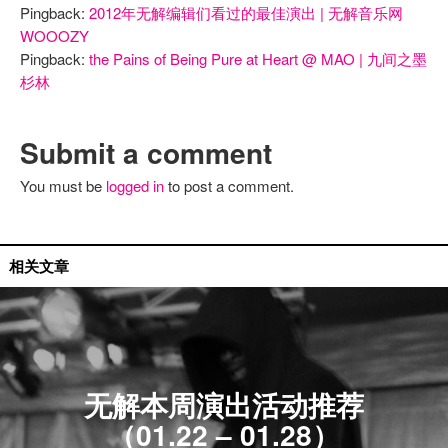
Pingback:
2012年无解编辑们看过的最佳演出 | 无解音乐网
WOOOZY
Pingback:
the Pains of Being Pure at Heart @ MAO | 九间之墨
杉林
Submit a comment
You must be
logged in
to post a comment.
活动推荐
相关文章
无解本周演出活动推荐
（01.22 – 01.28）