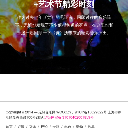
+艺术节精彩时刻
作为过去七年《觉》的见证者，回顾过往的音乐阵
容，无解也发现了不少值得称道的亮点，在这里也和
乐迷一起回顾一下《觉》所带来的精彩音乐演出。
Copyright © 2014 — 无解音乐网 WOOOZY。沪ICP备15029822号 上海市徐
汇区复兴西路100号2楼A
沪公网安备 31010402001859号
首页
/
资讯
/
采访
/
评论
/
专题
/
电台
/
活动
/
歌单