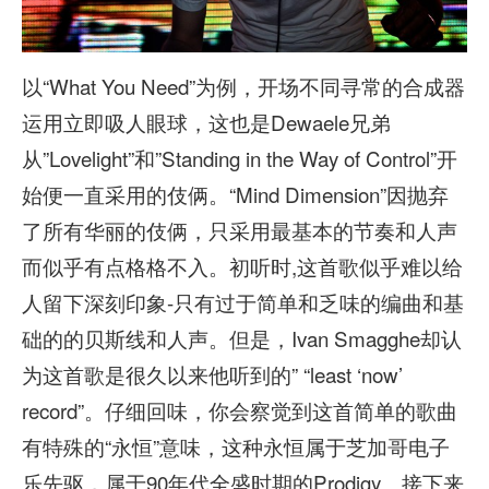
以“What You Need”为例，开场不同寻常的合成器
运用立即吸人眼球，这也是Dewaele兄弟
从”Lovelight”和”Standing in the Way of Control”开
始便一直采用的伎俩。“Mind Dimension”因抛弃
了所有华丽的伎俩，只采用最基本的节奏和人声
而似乎有点格格不入。初听时,这首歌似乎难以给
人留下深刻印象-只有过于简单和乏味的编曲和基
础的的贝斯线和人声。但是，Ivan Smagghe却认
为这首歌是很久以来他听到的” “least ‘now’
record”。仔细回味，你会察觉到这首简单的歌曲
有特殊的“永恒”意味，这种永恒属于芝加哥电子
乐先驱，属于90年代全盛时期的Prodigy。接下来