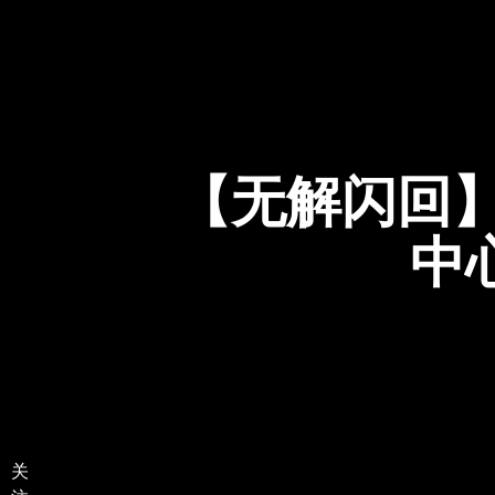
【无解闪回】
中心
关