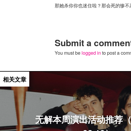
那她杀你你也迷住啦？那会死的惨不
Submit a commen
You must be
logged in
to post a com
活动推荐
相关文章
无解本周演出活动推荐（03