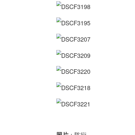
照片
：陈衍