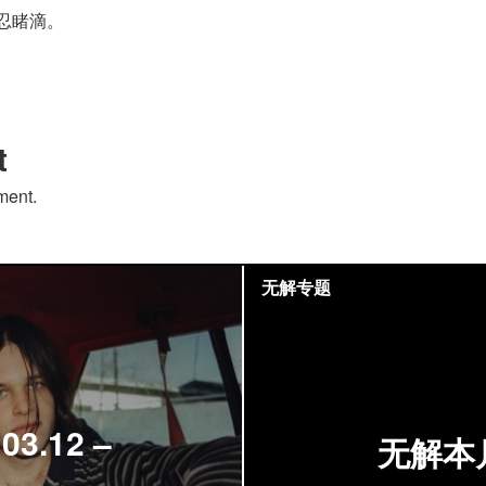
忍睹滴。
t
ment.
无解专题
.12 –
无解本月