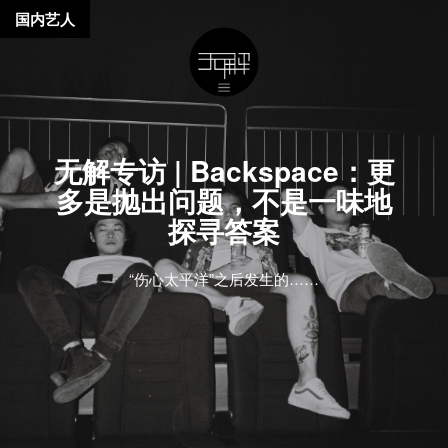
国内艺人
无解专访 | Backspace：更
多是抛出问题，不是一味地
探寻答案
“伤心太平洋”之后发生的……