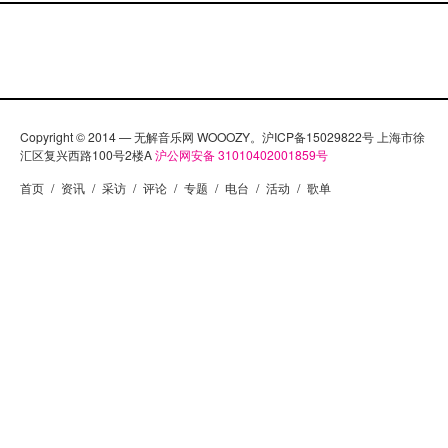
Copyright © 2014 — 无解音乐网 WOOOZY。沪ICP备15029822号 上海市徐
汇区复兴西路100号2楼A
沪公网安备 31010402001859号
首页
/
资讯
/
采访
/
评论
/
专题
/
电台
/
活动
/
歌单