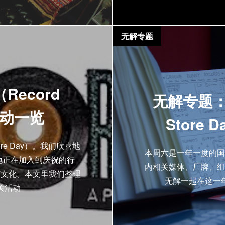
无解专题
Record
无解专题：
地活动一览
Store
re Day）。我们欣喜地
本周六是一年一度的国
地正在加入到庆祝的行
内相关媒体、厂牌、组
胶文化。本文里我们整理
无解一起在这一
关活动