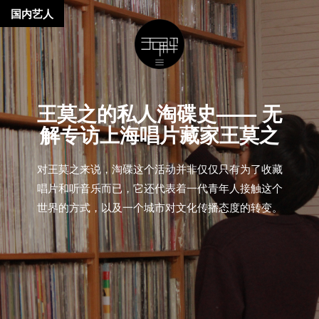
国内艺人
王莫之的私人淘碟史—— 无
解专访上海唱片藏家王莫之
对王莫之来说，淘碟这个活动并非仅仅只有为了收藏
唱片和听音乐而已，它还代表着一代青年人接触这个
世界的方式，以及一个城市对文化传播态度的转变。