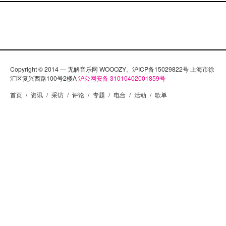
Copyright © 2014 — 无解音乐网 WOOOZY。沪ICP备15029822号 上海市徐
汇区复兴西路100号2楼A
沪公网安备 31010402001859号
首页
/
资讯
/
采访
/
评论
/
专题
/
电台
/
活动
/
歌单