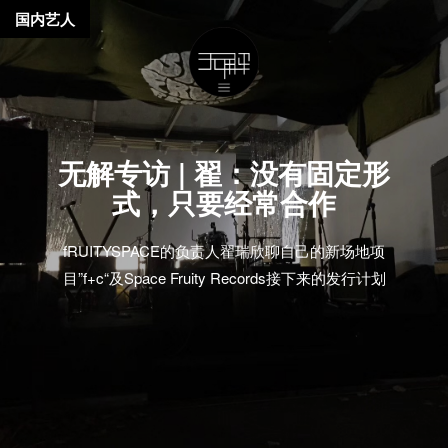
国内艺人
无解专访 | 翟：没有固定形
式，只要经常合作
fRUITYSPACE的负责人翟瑞欣聊自己的新场地项
目”f+c“及Space Fruity Records接下来的发行计划