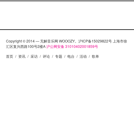
Copyright © 2014 — 无解音乐网 WOOOZY。沪ICP备15029822号 上海市徐
汇区复兴西路100号2楼A
沪公网安备 31010402001859号
首页
/
资讯
/
采访
/
评论
/
专题
/
电台
/
活动
/
歌单