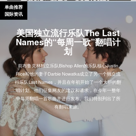
单曲推荐
国际资讯
美国独立流行乐队The Last
Names的“每周一歌”翻唱计
划
前布鲁克林独立乐队Bishop Allen的乐队核心Justin
Rice和他的妻子Darbie Nowatka成立了另一个独立流
行乐队Last Names，并且在年初开始了一个大胆的翻
唱计划。他们征集网友的建议和请求，在今年一整年
中每周翻唱一首歌曲并进行发布。我们特别列出了所
有翻唱来源。