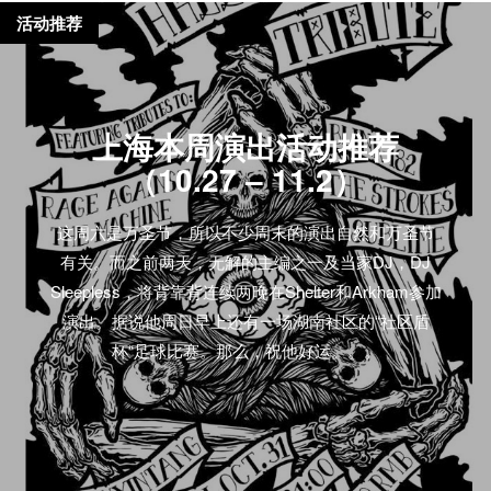
活动推荐
上海本周演出活动推荐
（10.27 – 11.2）
这周六是万圣节，所以不少周末的演出自然和万圣节
有关。而之前两天，无解的主编之一及当家DJ，DJ
Sleepless，将背靠背连续两晚在Shelter和Arkham参加
演出。据说他周日早上还有一场湖南社区的“社区盾
杯“足球比赛。那么，祝他好运。。。