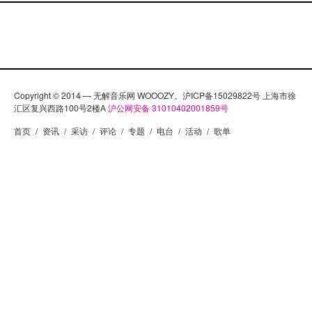
Copyright © 2014 — 无解音乐网 WOOOZY。沪ICP备15029822号 上海市徐
汇区复兴西路100号2楼A
沪公网安备 31010402001859号
首页
/
资讯
/
采访
/
评论
/
专题
/
电台
/
活动
/
歌单