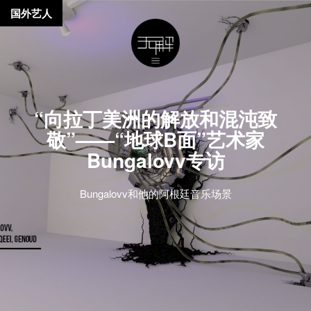
国外艺人
“向拉丁美洲的解放和混沌致
敬”——“地球B面”艺术家
Bungalovv专访
Bungalovv和他的阿根廷音乐场景