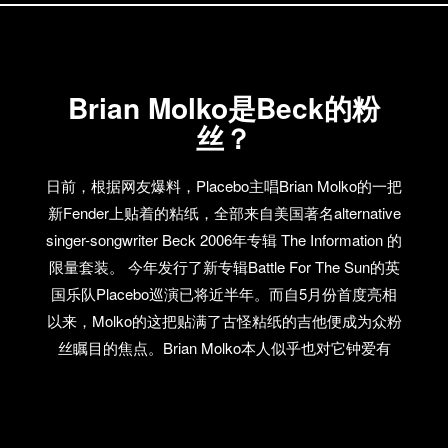
期的无限知音还是以新歌为主，很多人都喜欢She &
Him，当然我们也不会错过播放他们的音乐。另外，
Sally Seltmann这位艺人我们也曾经在艺人推荐的栏目
Brian Molko是Beck的粉
里做过介绍，新专辑《Heart’s Pounding》的旋律很舒
缓，美极了！ 无限知音 #31 歌曲列表： Library
丝？
Voices，Drinking Game，《Denim on…
日前，根据网友爆料，Placebo主唱Brian Molko的一把
新Fender上贴着的粘纸，全部来自美国著名alternative
singer-songwriter Beck 2006年专辑 The Information 的
限量套装。 今年发行了新专辑Battle For The Sun的英
国乐队Placebo巡演已将近半年。而自5月份首度亮相
以来，Molko的这把贴满了古怪粘纸的吉他便成为众粉
丝瞩目的焦点。Brian Molko本人似乎也对它钟爱有
加，多次在杂志访谈中带着它出镜。 在一把曝光率如
此之高的琴上贴满另外一个音乐人的贴纸，不禁让人
联想起在铅笔盒里贴满帅哥照片的岁月，我们自然不