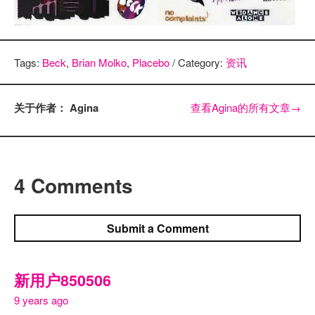
Tags:
Beck
,
Brian Molko
,
Placebo
/ Category:
资讯
关于作者： Agina
查看Agina的所有文章
→
4 Comments
Submit a Comment
新用户850506
9 years ago