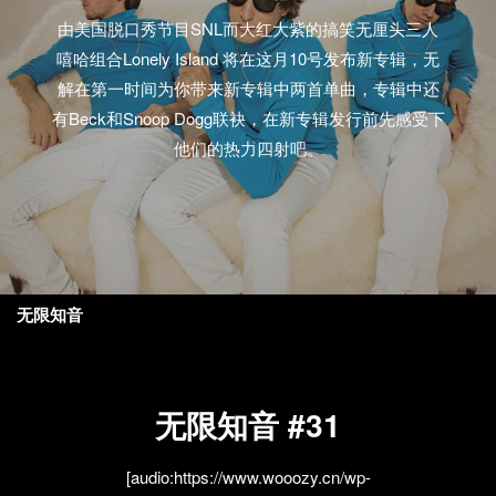
由美国脱口秀节目SNL而大红大紫的搞笑无厘头三人
嘻哈组合Lonely Island 将在这月10号发布新专辑，无
解在第一时间为你带来新专辑中两首单曲，专辑中还
有Beck和Snoop Dogg联袂，在新专辑发行前先感受下
他们的热力四射吧。
无限知音
无限知音 #31
[audio:https://www.wooozy.cn/wp-