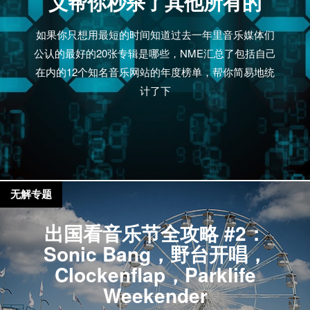
义帮你秒杀了其他所有的
如果你只想用最短的时间知道过去一年里音乐媒体们
公认的最好的20张专辑是哪些，NME汇总了包括自己
在内的12个知名音乐网站的年度榜单，帮你简易地统
计了下
无解专题
出国看音乐节全攻略 #2：
Sonic Bang，野台开唱，
Clockenflap，Parklife
Weekender