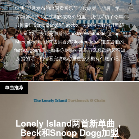
继我们7月发布的出国看音乐节全攻略第一期后，第二
期新鲜出炉！在这期的攻略介绍里，我们采访了今年
去到泰国Sonic Bang追Placebo、去到台湾野台开唱追
The XX、去到曼彻斯特Parklife Weekender追The
Maccabees，还有去到香港Clockenflap不知道追谁的
festival goers们。如果你对国外音乐节蠢蠢欲动又不知
所措的话，相信看完攻略心里也会大概有个底了吧。
单曲推荐
Lonely Island两首新单曲，
Beck和Snoop Dogg加盟