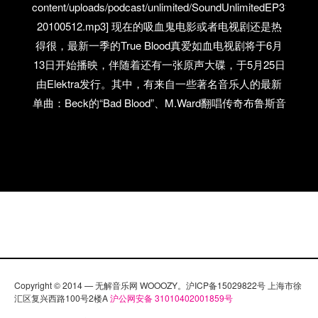
content/uploads/podcast/unlimited/SoundUnlimitedEP31-
20100512.mp3] 现在的吸血鬼电影或者电视剧还是热
得很，最新一季的True Blood真爱如血电视剧将于6月
13日开始播映，伴随着还有一张原声大碟，于5月25日
由Elektra发行。其中，有来自一些著名音乐人的最新
单曲：Beck的“Bad Blood”、M.Ward翻唱传奇布鲁斯音
乐人Howlin’ Wolf的“Howlin’ for My Baby”、Lucinda
Williams和Elvis Costello的“Kiss Like Your Kiss”以及来
自The Band的Robbie Robertson的“How to Become
Clairvoyant”。看来大家都很关注吸血鬼阿！ 第三十一
期的无限知音还是以新歌为主，很多人都喜欢She &
Him，当然我们也不会错过播放他们的音乐。另外，
Sally Seltmann这位艺人我们也曾经在艺人推荐的栏目
里做过介绍，新专辑《Heart’s Pounding》的旋律很舒
缓，美极了！ 无限知音 #31 歌曲列表： Library
Copyright © 2014 — 无解音乐网 WOOOZY。沪ICP备15029822号 上海市徐
Voices，Drinking Game，《Denim on…
汇区复兴西路100号2楼A
沪公网安备 31010402001859号