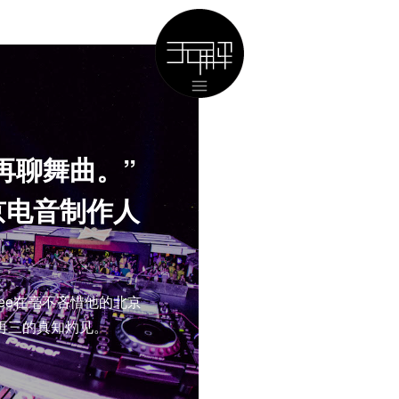
再聊舞曲。”
京电音制作人
Lee在毫不吝惜他的北京
再三的真知灼见。