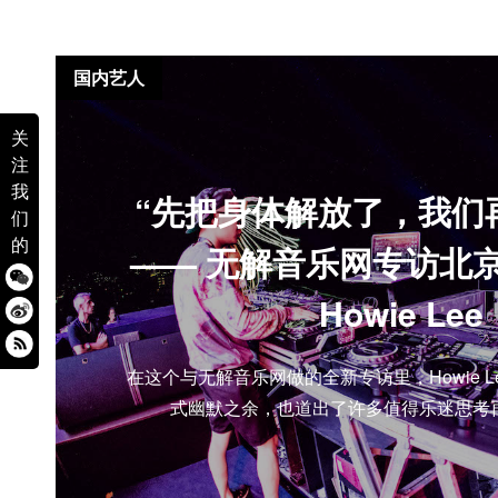
国内艺人
关
注
我
“先把身体解放了，我们
们
的
—— 无解音乐网专访北
Howie Lee
在这个与无解音乐网做的全新专访里，Howie 
式幽默之余，也道出了许多值得乐迷思考