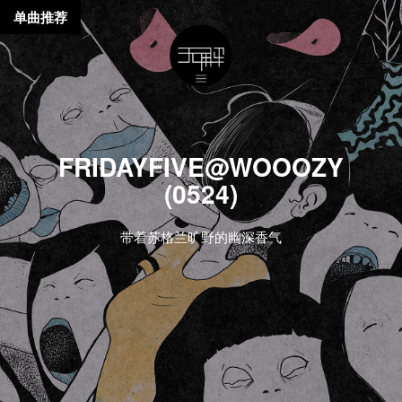
单曲推荐
FRIDAYFIVE@WOOOZY
(0524)
带着苏格兰旷野的幽深香气