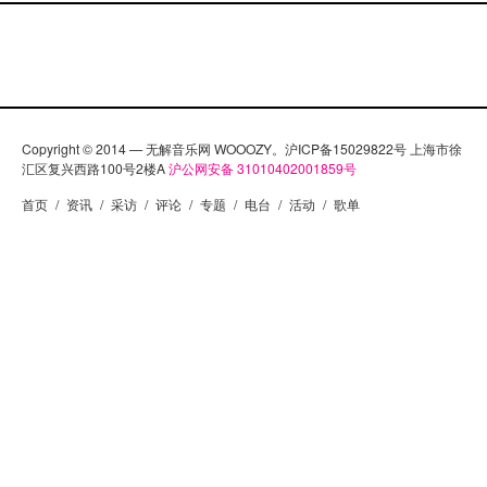
Copyright © 2014 — 无解音乐网 WOOOZY。沪ICP备15029822号 上海市徐
汇区复兴西路100号2楼A
沪公网安备 31010402001859号
首页
/
资讯
/
采访
/
评论
/
专题
/
电台
/
活动
/
歌单