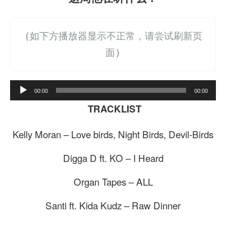
(如下方播放器显示不正常，请尝试刷新页
面)
A
00:00
00:00
u
TRACKLIST
d
Kelly Moran – Love birds, Night Birds, Devil-Birds
i
o
Digga D ft. KO – I Heard
P
Organ Tapes – ALL
l
a
Santi ft. Kida Kudz – Raw Dinner
y