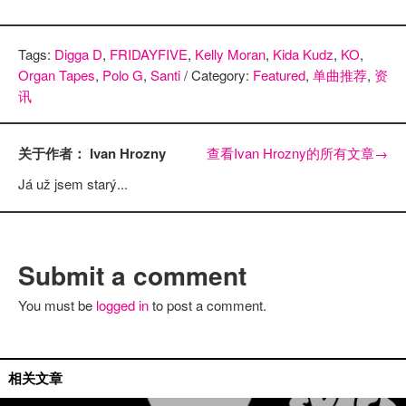
Tags:
Digga D
,
FRIDAYFIVE
,
Kelly Moran
,
Kida Kudz
,
KO
,
Organ Tapes
,
Polo G
,
Santi
/ Category:
Featured
,
单曲推荐
,
资
讯
关于作者： Ivan Hrozny
查看Ivan Hrozny的所有文章
→
Já už jsem starý...
Submit a comment
You must be
logged in
to post a comment.
艺人推荐
相关文章