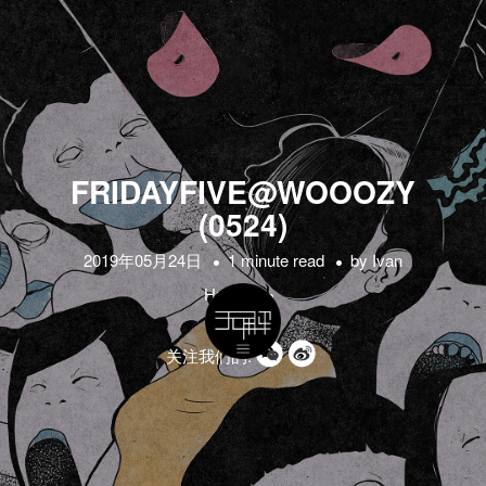
FRIDAYFIVE@WOOOZY
(0524)
2019年05月24日
1 minute read
by
Ivan
Hrozny
关注我们的: