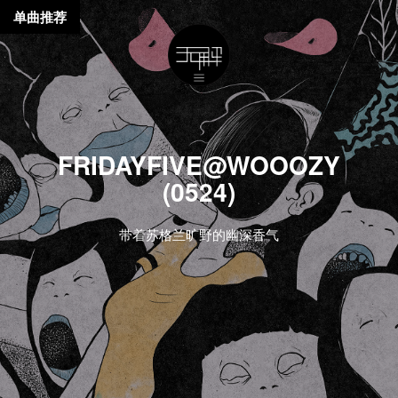
单曲推荐
FRIDAYFIVE@WOOOZY
(0524)
带着苏格兰旷野的幽深香气