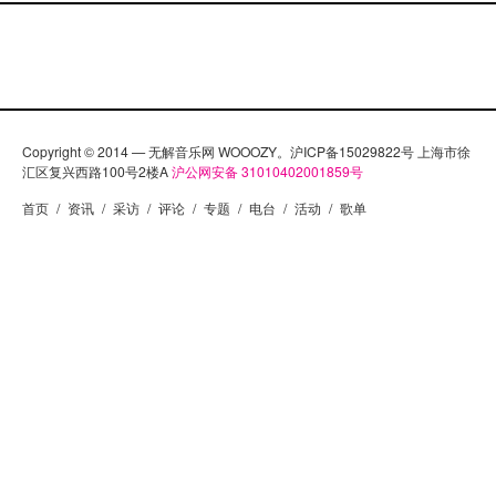
Copyright © 2014 — 无解音乐网 WOOOZY。沪ICP备15029822号 上海市徐
汇区复兴西路100号2楼A
沪公网安备 31010402001859号
首页
/
资讯
/
采访
/
评论
/
专题
/
电台
/
活动
/
歌单