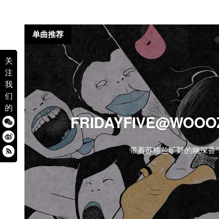
单曲推荐
关
注
我
们
的
FRIDAYFIVE@WOOOZ
带着苏格兰旷野的幽深香