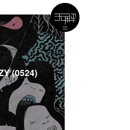
Y (0524)
气